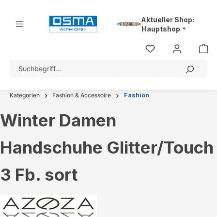
alt springen
Aktueller Shop:
Hauptshop
Kategorien
Fashion & Accessoire
Fashion
Winter Damen
Handschuhe Glitter/Touch
3 Fb. sort