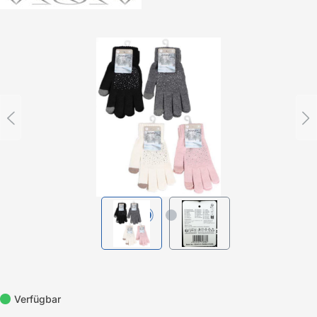
Bildergalerie überspringen
Verfügbar