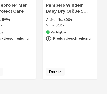
Deoroller Men
Pampers Windeln
rotect Care
Baby Dry Größe 5
Junior (11-16kg)
.: 5994
Artikel-Nr.: 6004
ck
VE: 4 Stück
bar
Verfügbar
uktbeschreibung
Produktbeschreibung
Details