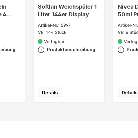
eln
Softlan Weichspüler 1
Nivea 
e 4
Liter 144er Display
50ml P
Artikel-Nr.: 5997
Artikel-Nr
VE: 144 Stück
VE: 6 Stü
Verfügbar
Verfüg
reibung
Produktbeschreibung
Prod
Details
Details