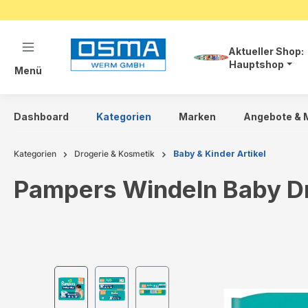
springen
Zur Hauptnavigation springen
Aktueller Shop:
Hauptshop
Menü
Dashboard
Kategorien
Marken
Angebote & 
Kategorien
Drogerie & Kosmetik
Baby & Kinder Artikel
Pampers Windeln Baby Dr
Bildergalerie überspringen