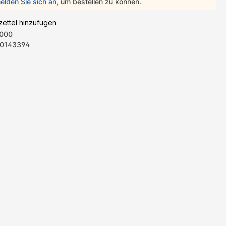
elden Sie sich an
, um bestellen zu können.
ettel hinzufügen
000
0143394