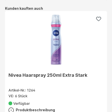
Produktgalerie überspringen
Kunden kauften auch
Nivea Haarspray 250ml Extra Stark
Artikel-Nr.: 1264
VE: 6 Stück
Verfügbar
Produktbeschreibung