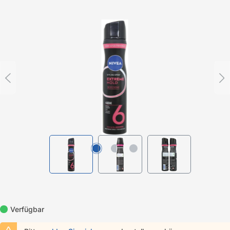
Bildergalerie überspringen
Verfügbar