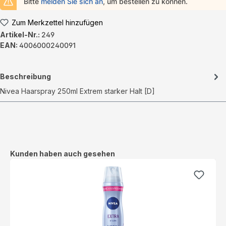
Bitte
melden Sie sich an
, um bestellen zu können.
Zum Merkzettel hinzufügen
Artikel-Nr.:
249
EAN:
4006000240091
Beschreibung
Nivea Haarspray 250ml Extrem starker Halt [D]
Produktgalerie überspringen
Kunden haben auch gesehen