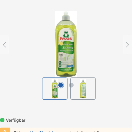
Bildergalerie überspringen
Verfügbar