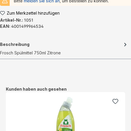
Bitte
melden Sie sich an
, um bestellen zu können.
Zum Merkzettel hinzufügen
Artikel-Nr.:
1051
EAN:
4001499964534
Beschreibung
Frosch Spülmittel 750ml Zitrone
Produktgalerie überspringen
Kunden haben auch gesehen