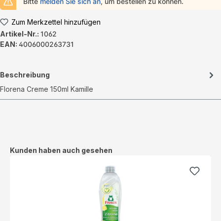
Bitte
melden Sie sich an
, um bestellen zu können.
Zum Merkzettel hinzufügen
Artikel-Nr.:
1062
EAN:
4006000263731
Beschreibung
Florena Creme 150ml Kamille
Produktgalerie überspringen
Kunden haben auch gesehen