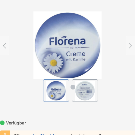
Bildergalerie überspringen
Verfügbar