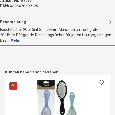
Artikel-Nr.:
53719
EAN:
4326470537195
Beschreibung
Feuchttücher 20er 3in1 Sensitiv mit Mandelmilch Tuchgröße
20x18cm Pflegende Reinigungstücher für jeden Hauttyp, reinigen
bes…
Mehr
Produktgalerie überspringen
Kunden haben auch gesehen
%