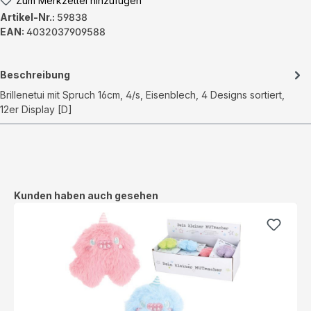
Zum Merkzettel hinzufügen
Artikel-Nr.:
59838
EAN:
4032037909588
Beschreibung
Brillenetui mit Spruch 16cm, 4/s, Eisenblech, 4 Designs sortiert,
12er Display [D]
Produktgalerie überspringen
Kunden haben auch gesehen