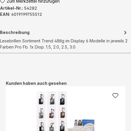
Zum Merkzettel hinzufügen
Artikel-Nr.:
54282
EAN:
4019199755512
Beschreibung
Lesebrillen Sortiment Trend 48tlg im Display 6 Modelle in jeweils 2
Farben Pro Fb. 1x Diop. 1.5, 2.0, 2.5, 3.0
Produktgalerie überspringen
Kunden haben auch gesehen