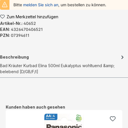
Bitte
melden Sie sich an
, um bestellen zu können.
Zum Merkzettel hinzufügen
Artikel-Nr.:
40652
EAN:
4326470406521
PZN:
07394611
Beschreibung
Bad Kräuter Kurbad Elina 500ml Eukalyptus wohltuend &amp;
belebend [D/GB/F/I]
Produktgalerie überspringen
Kunden haben auch gesehen