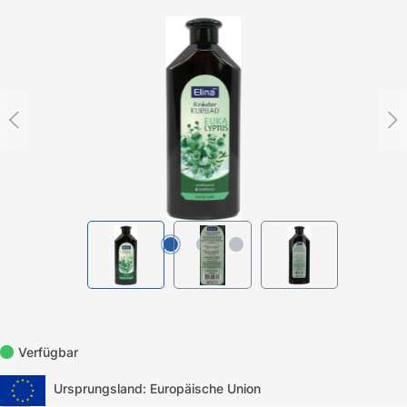
Bildergalerie überspringen
Verfügbar
Ursprungsland: Europäische Union