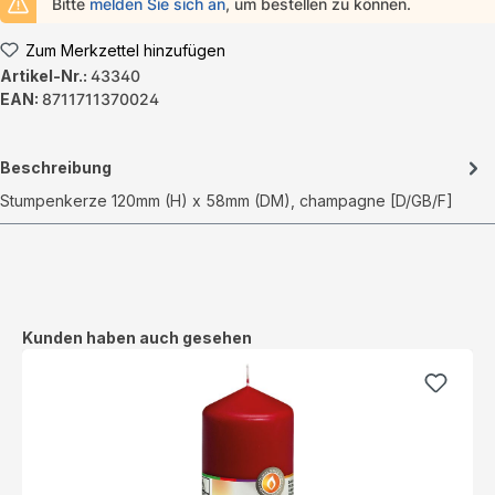
Bitte
melden Sie sich an
, um bestellen zu können.
Zum Merkzettel hinzufügen
Artikel-Nr.:
43340
EAN:
8711711370024
Beschreibung
Stumpenkerze 120mm (H) x 58mm (DM), champagne [D/GB/F]
Produktgalerie überspringen
Kunden haben auch gesehen