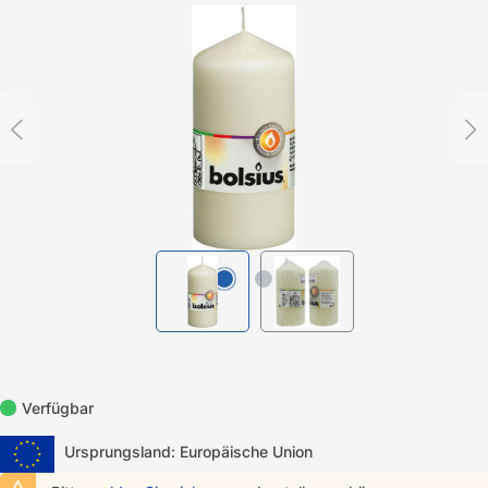
Bildergalerie überspringen
Verfügbar
Ursprungsland: Europäische Union