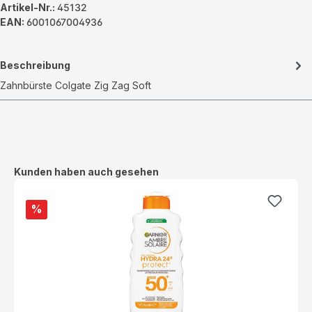
Artikel-Nr.:
45132
EAN:
6001067004936
Beschreibung
Zahnbürste Colgate Zig Zag Soft
Produktgalerie überspringen
Kunden haben auch gesehen
%