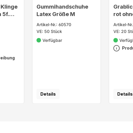
Klinge
Gummihandschuhe
Grablich
 5f.
Latex Größe M
rot ohn
9,5x5
Artikel-Nr.: 60570
Artikel-Nr
VE: 50 Stück
VE: 20 St
Verfügbar
Verfüg
Prod
reibung
Details
Details