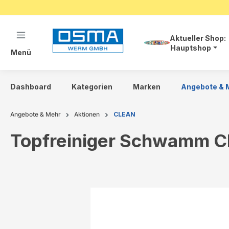
springen
Zur Hauptnavigation springen
Aktueller Shop:
Hauptshop
Menü
Dashboard
Kategorien
Marken
Angebote & 
Angebote & Mehr
Aktionen
CLEAN
Topfreiniger Schwamm CL
Bildergalerie überspringen