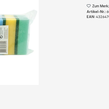
Zum Merkz
Artikel-Nr.:
6
EAN:
432647