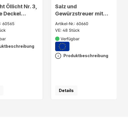
t Öllicht Nr. 3,
Salz und
e Deckel
Gewürzstreuer mit
cm
Klappe 8cm aus Glas
.: 60565
Artikel-Nr.: 60660
ück
VE: 48 Stück
bar
Verfügbar
uktbeschreibung
Produktbeschreibung
Details