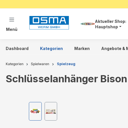
springen
Zur Hauptnavigation springen
Aktueller Shop:
Hauptshop
Menü
Dashboard
Kategorien
Marken
Angebote & 
Kategorien
Spielwaren
Spielzeug
Schlüsselanhänger Bison 
Bildergalerie überspringen