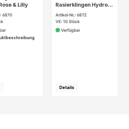
ose & Lilly
Rasierklingen Hydro 5
4er
.: 6870
Artikel-Nr.: 6872
ck
VE: 10 Stück
bar
Verfügbar
uktbeschreibung
Details