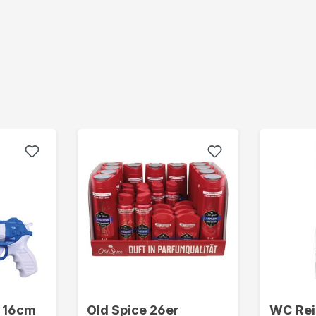
e 16cm
Old Spice 26er
WC Rei