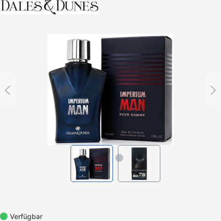
Bildergalerie überspringen
Verfügbar