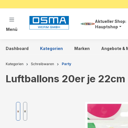
springen
Zur Hauptnavigation springen
Aktueller Shop:
Hauptshop
Menü
Dashboard
Kategorien
Marken
Angebote & 
Kategorien
Schreibwaren
Party
Luftballons 20er je 22cm
Bildergalerie überspringen