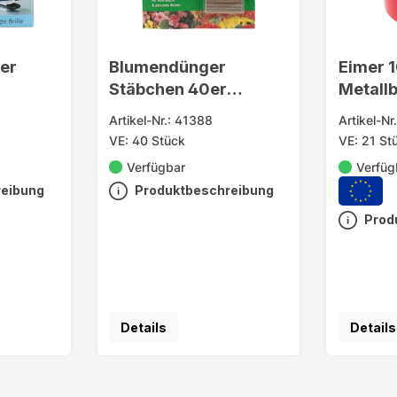
her
Blumendünger
Eimer 1
Stäbchen 40er
Metallb
Wirkungsdauer 3
Hausha
Artikel-Nr.: 41388
Artikel-Nr
Mon.
VE: 40 Stück
VE: 21 St
Verfügbar
Verfüg
reibung
Produktbeschreibung
Prod
Details
Details