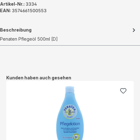
Artikel-Nr.:
3334
EAN:
3574661500553
Beschreibung
Penaten Pflegeöl 500ml [D]
Produktgalerie überspringen
Kunden haben auch gesehen