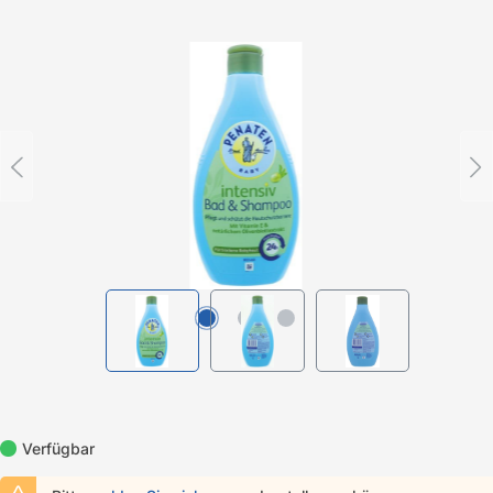
Bildergalerie überspringen
Verfügbar