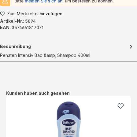
Bitte
melden Sie sich an
, um bestellen zu können.
Zum Merkzettel hinzufügen
Artikel-Nr.:
5894
EAN:
3574661817071
Beschreibung
Penaten Intensiv Bad &amp; Shampoo 400ml
Produktgalerie überspringen
Kunden haben auch gesehen