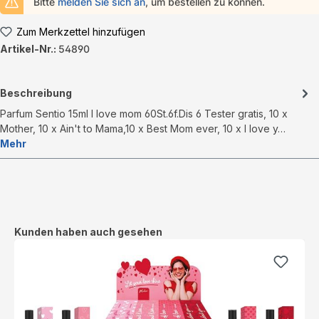
Bitte
melden Sie sich an
, um bestellen zu können.
Zum Merkzettel hinzufügen
Artikel-Nr.:
54890
Beschreibung
Parfum Sentio 15ml I love mom 60St.6f.Dis 6 Tester gratis, 10 x
Mother, 10 x Ain't to Mama,10 x Best Mom ever, 10 x I love y…
Mehr
Produktgalerie überspringen
Kunden haben auch gesehen