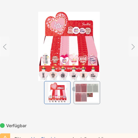
Bildergalerie überspringen
Verfügbar