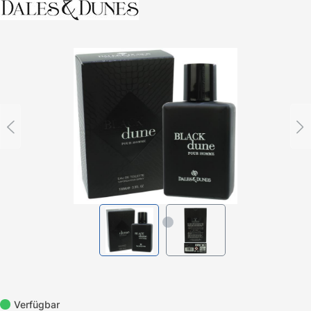
Bildergalerie überspringen
Verfügbar