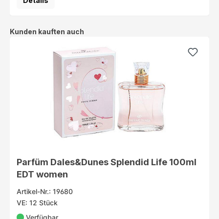
Details
Produktgalerie überspringen
Kunden kauften auch
Parfüm Dales&Dunes Splendid Life 100ml
EDT women
Artikel-Nr.: 19680
VE: 12 Stück
Verfügbar