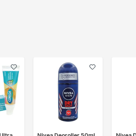
Ultra
Nivea Deoroller 50ml
Nivea 