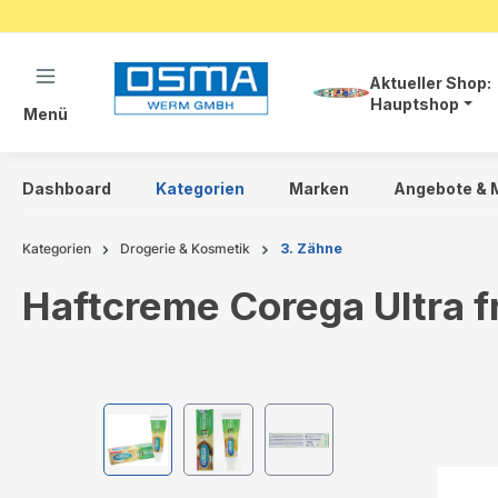
springen
Zur Hauptnavigation springen
Aktueller Shop:
Hauptshop
Menü
Dashboard
Kategorien
Marken
Angebote & 
Kategorien
Drogerie & Kosmetik
3. Zähne
Haftcreme Corega Ultra f
Bildergalerie überspringen