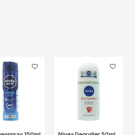
Deospray 150ml
Nivea Deoroller 50ml