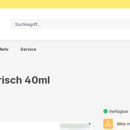
Mehr
Service
risch 40ml
Verfügbar
Bitte
m