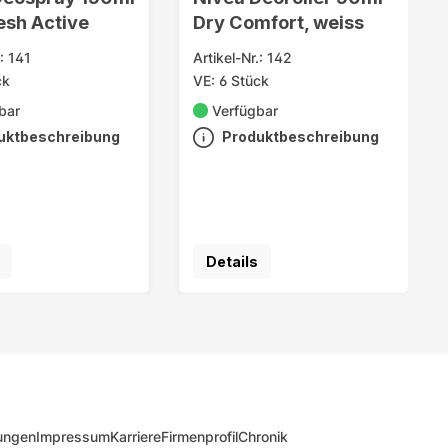
esh Active
Dry Comfort, weiss
.: 141
Artikel-Nr.: 142
ck
VE: 6 Stück
bar
Verfügbar
uktbeschreibung
Produktbeschreibung
Details
ungen
Impressum
Karriere
Firmenprofil
Chronik