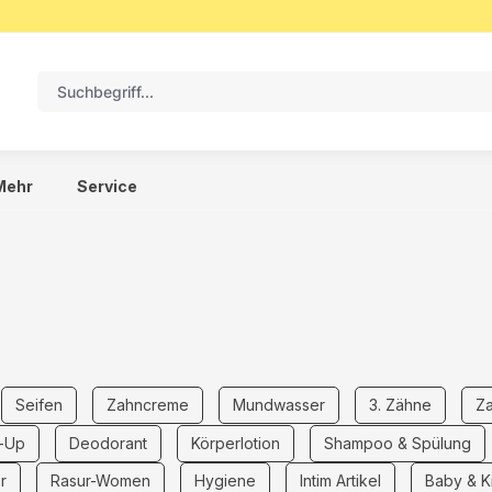
Mehr
Service
Seifen
Zahncreme
Mundwasser
3. Zähne
Z
-Up
Deodorant
Körperlotion
Shampoo & Spülung
r
Rasur-Women
Hygiene
Intim Artikel
Baby & Ki