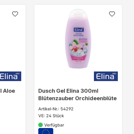
l Aloe
Dusch Gel Elina 300ml
Blütenzauber Orchideenblüte
Artikel-Nr.: 54292
VE: 24 Stück
Verfügbar