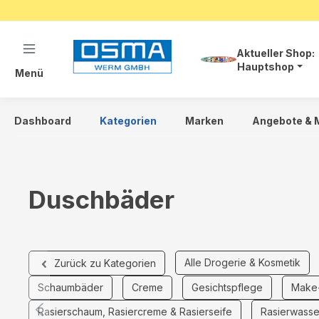
springen
Zur Hauptnavigation springen
Aktueller Shop:
Hauptshop
Menü
Dashboard
Kategorien
Marken
Angebote & 
Duschbäder
Alle Drogerie & Kosmetik
Zurück zu Kategorien
Schaumbäder
Creme
Gesichtspflege
Make
Rasierschaum, Rasiercreme & Rasierseife
Rasierwasse