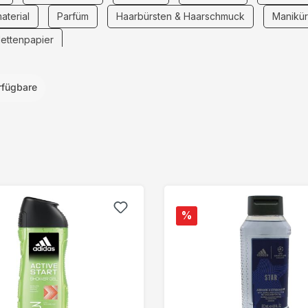
terial
Parfüm
Haarbürsten & Haarschmuck
Manikür
lettenpapier
rfügbare
%