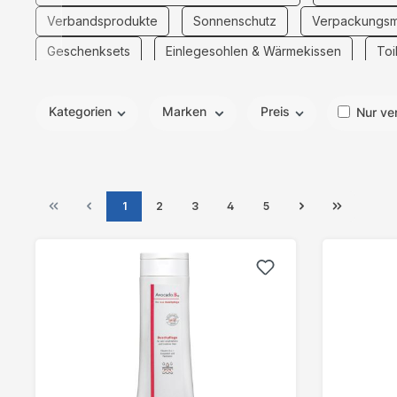
Verbandsprodukte
Sonnenschutz
Verpackungsma
Geschenksets
Einlegesohlen & Wärmekissen
Toi
Kategorien
Marken
Preis
Nur ve
1
2
3
4
5