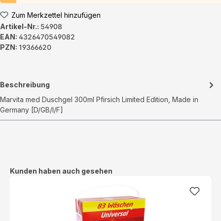
Zum Merkzettel hinzufügen
Artikel-Nr.:
54908
EAN:
4326470549082
PZN:
19366620
Beschreibung
Marvita med Duschgel 300ml Pfirsich Limited Edition, Made in
Germany [D/GB/I/F]
Produktgalerie überspringen
Kunden haben auch gesehen