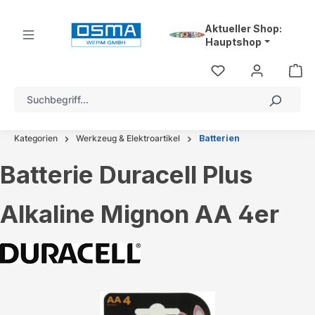
alt springen
Aktueller Shop:
Hauptshop
Kategorien
Werkzeug & Elektroartikel
Batterien
Batterie Duracell Plus
Alkaline Mignon AA 4er
Bildergalerie überspringen