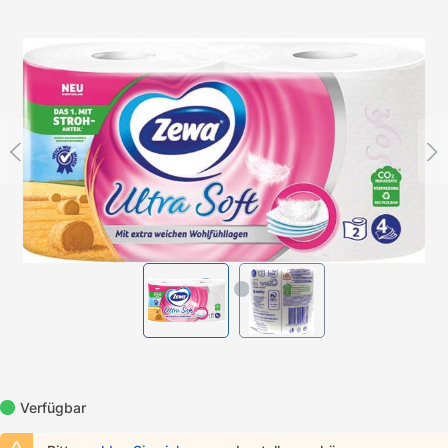
Bildergalerie überspringen
Verfügbar