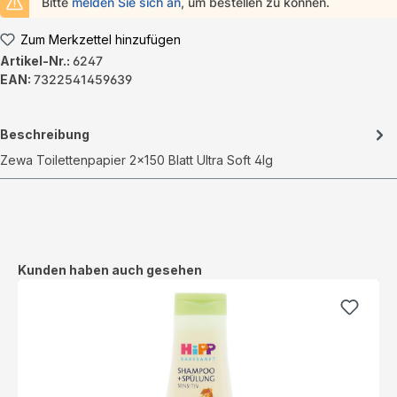
Bitte
melden Sie sich an
, um bestellen zu können.
Zum Merkzettel hinzufügen
Artikel-Nr.:
6247
EAN:
7322541459639
Beschreibung
Zewa Toilettenpapier 2x150 Blatt Ultra Soft 4lg
Produktgalerie überspringen
Kunden haben auch gesehen