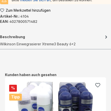
Zum Merkzettel hinzufügen
Artikel-Nr.:
4104
EAN:
4027800571482
Beschreibung
Wilkinson Einwegrasierer Xtreme3 Beauty 6+2
Produktgalerie überspringen
Kunden haben auch gesehen
%
Tipp