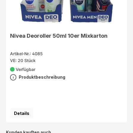
Nivea Deoroller 50ml 10er Mixkarton
Artikel-Nr.: 4085
VE: 20 Stück
Verfügbar
Produktbeschreibung
Details
Produktgalerie überspringen
Kunden kauften auch