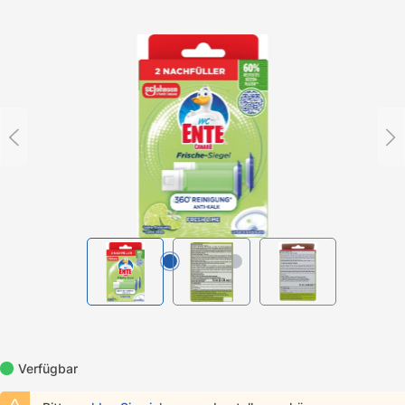
Bildergalerie überspringen
Verfügbar