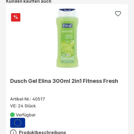
Produktgalerie überspringen
Kunden kauften auch
%
Dusch Gel Elina 300ml 2in1 Fitness Fresh
Artikel-Nr.: 40517
VE: 24 Stück
Verfügbar
Produktbeschreibung