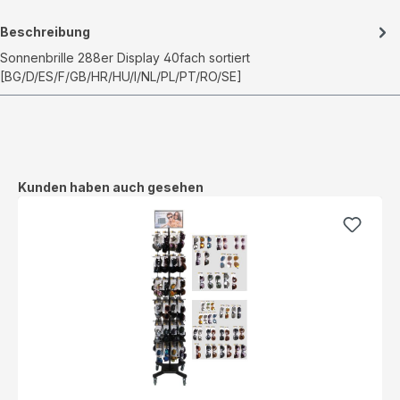
Beschreibung
Sonnenbrille 288er Display 40fach sortiert
[BG/D/ES/F/GB/HR/HU/I/NL/PL/PT/RO/SE]
Produktgalerie überspringen
Kunden haben auch gesehen