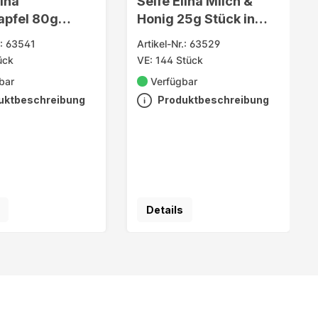
lina
Seife Elina Milch &
apfel 80g
Honig 25g Stück in
n Folie
Folie
.: 63541
Artikel-Nr.: 63529
ück
VE: 144 Stück
bar
Verfügbar
uktbeschreibung
Produktbeschreibung
Details