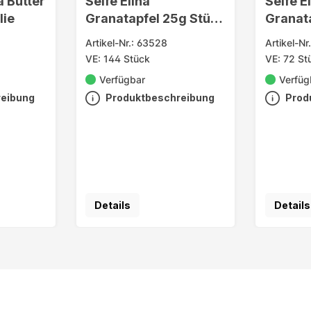
a Butter
Seife Elina
Seife E
lie
Granatapfel 25g Stück
Granat
in Folie
Stück i
Artikel-Nr.: 63528
Artikel-Nr
VE: 144 Stück
VE: 72 St
Verfügbar
Verfüg
reibung
Produktbeschreibung
Prod
Details
Details