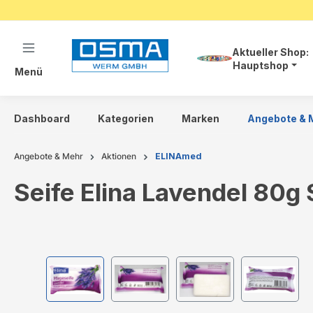
springen
Zur Hauptnavigation springen
Aktueller Shop:
Hauptshop
Menü
Dashboard
Kategorien
Marken
Angebote & 
Angebote & Mehr
Aktionen
ELINAmed
Seife Elina Lavendel 80g S
Bildergalerie überspringen