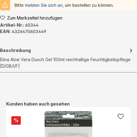
Bitte
melden Sie sich an
, um bestellen zu können.
Zum Merkzettel hinzufügen
Artikel-Nr.:
60344
EAN:
4326470603449
Beschreibung
Elina Aloe Vera Dusch Gel 100ml reichhaltige Feuchtigkeitspflege
[D/GB/I/F]
Produktgalerie überspringen
Kunden haben auch gesehen
%