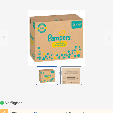
Bildergalerie überspringen
Verfügbar