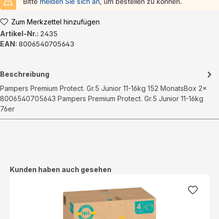
Bitte
melden Sie sich an
, um bestellen zu können.
Zum Merkzettel hinzufügen
Artikel-Nr.:
2435
EAN:
8006540705643
Beschreibung
Pampers Premium Protect. Gr.5 Junior 11-16kg 152 MonatsBox 2x
8006540705643 Pampers Premium Protect. Gr.5 Junior 11-16kg
76er
Produktgalerie überspringen
Kunden haben auch gesehen