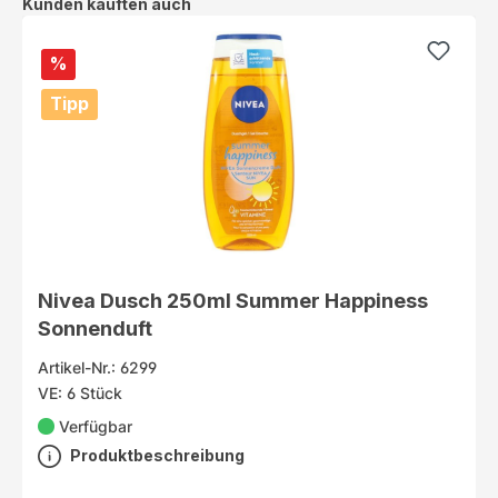
Produktgalerie überspringen
Kunden kauften auch
%
Tipp
Nivea Dusch 250ml Summer Happiness
Sonnenduft
Artikel-Nr.: 6299
VE: 6 Stück
Verfügbar
Produktbeschreibung