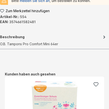
Bitte
melden Sie sich an
, um bestellen zu können.
Zum Merkzettel hinzufügen
Artikel-Nr.:
554
EAN:
3574661582481
Beschreibung
O.B. Tampons Pro Comfort Mini 64er
Produktgalerie überspringen
Kunden haben auch gesehen