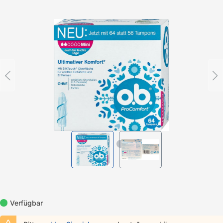
Bildergalerie überspringen
Verfügbar