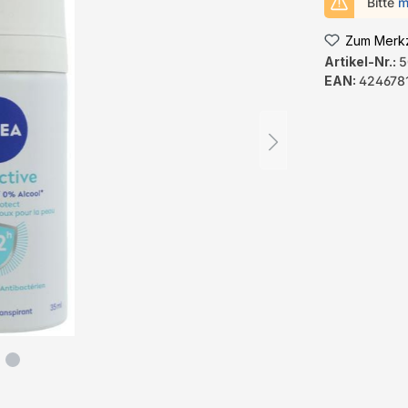
Bitte
m
Zum Merkz
Artikel-Nr.:
5
EAN:
424678