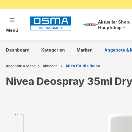
springen
Zur Hauptnavigation springen
Aktueller Shop:
Hauptshop
Menü
Dashboard
Kategorien
Marken
Angebote & 
Angebote & Mehr
Aktionen
Alles für die Reise
Nivea Deospray 35ml Dry
Bildergalerie überspringen