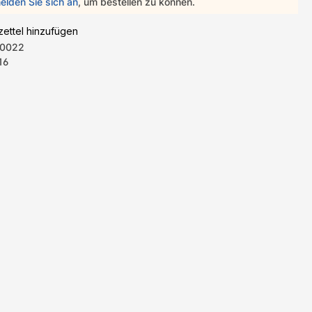
elden Sie sich an
, um bestellen zu können.
ettel hinzufügen
0022
16