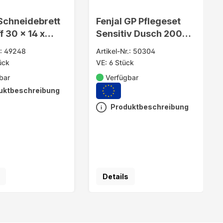
Schneidebrett
Fenjal GP Pflegeset
f 30 x 14 x
Sensitiv Dusch 200ml
+ Lotion
.: 49248
Artikel-Nr.: 50304
ück
VE: 6 Stück
bar
Verfügbar
uktbeschreibung
Produktbeschreibung
Details