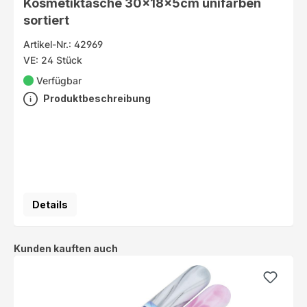
Kosmetiktasche 30x18x5cm unifarben
sortiert
Artikel-Nr.: 42969
VE: 24 Stück
Verfügbar
Produktbeschreibung
Details
Produktgalerie überspringen
Kunden kauften auch