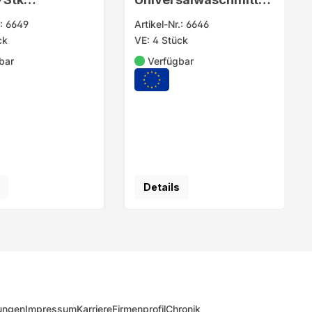
enthärter
50WL 3kg Packung
.: 6649
Artikel-Nr.: 6646
ck
VE: 4 Stück
bar
Verfügbar
Details
ungen
Impressum
Karriere
Firmenprofil
Chronik