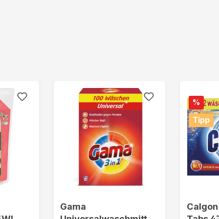
%
Tipp
-
Gama
Calgon
25WL
Universalwaschmittel
Tabs 4