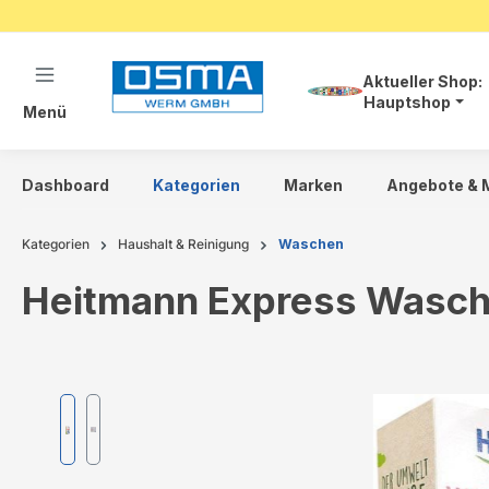
springen
Zur Hauptnavigation springen
Aktueller Shop:
Hauptshop
Menü
Dashboard
Kategorien
Marken
Angebote & 
Kategorien
Haushalt & Reinigung
Waschen
Heitmann Express Wasch
Bildergalerie überspringen