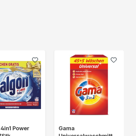
 4in1 Power
Gama
7Stk
Universalwaschmittel