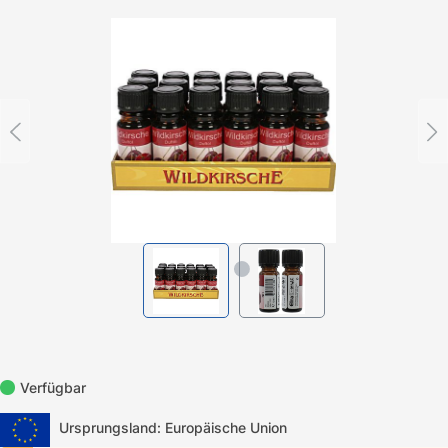
Bildergalerie überspringen
Verfügbar
Ursprungsland: Europäische Union