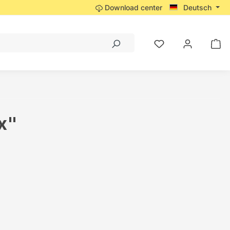
Download center
Deutsch
x"