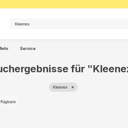
Mehr
Service
uchergebnisse für "Kleene
×
Kleenex
rfügbare