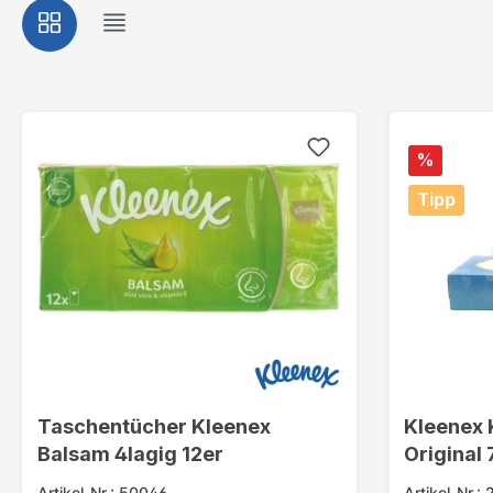
%
Tipp
Taschentücher Kleenex
Kleenex 
Balsam 4lagig 12er
Original 
Artikel-Nr.: 50046
Artikel-Nr.: 