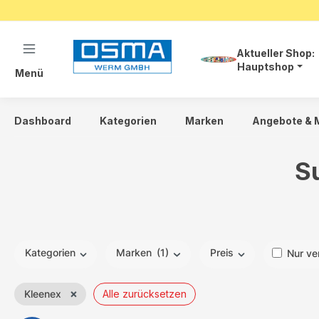
springen
Zur Hauptnavigation springen
Aktueller Shop:
Hauptshop
Menü
Dashboard
Kategorien
Marken
Angebote & 
S
Kategorien
Marken
(1)
Preis
Nur ve
×
Kleenex
Alle zurücksetzen