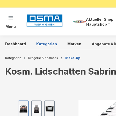
springen
Zur Hauptnavigation springen
Aktueller Shop:
Hauptshop
Menü
Dashboard
Kategorien
Marken
Angebote & 
Kategorien
Drogerie & Kosmetik
Make-Up
Kosm. Lidschatten Sabri
Bildergalerie überspringen