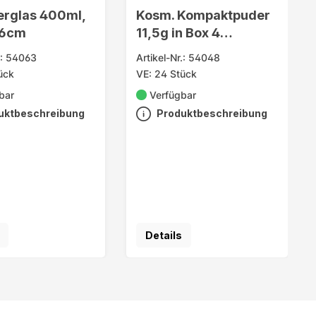
erglas 400ml,
Kosm. Kompaktpuder
16cm
11,5g in Box 4
Nuancen sort.
.: 54063
Artikel-Nr.: 54048
ück
VE: 24 Stück
bar
Verfügbar
uktbeschreibung
Produktbeschreibung
Details