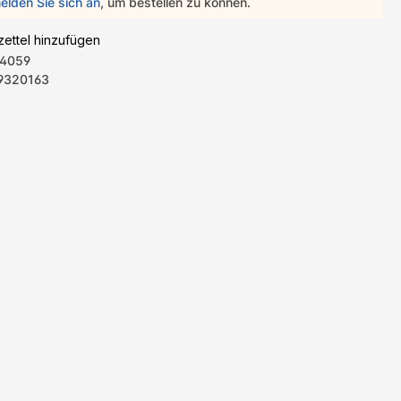
elden Sie sich an
, um bestellen zu können.
ettel hinzufügen
4059
9320163