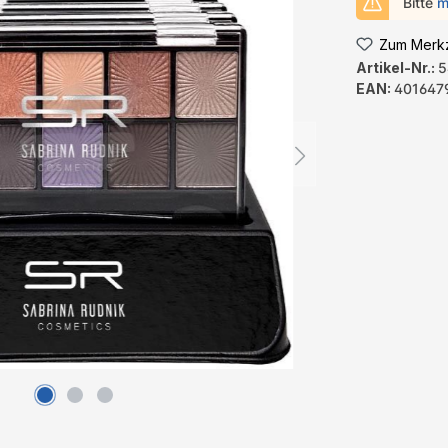
Bitte
m
Zum Merkz
Artikel-Nr.:
5
EAN:
401647