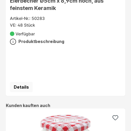
Eierbecher Ø5cm x 6,9cm hoch, aus
feinstem Keramik
Artikel-Nr.: 50283
VE: 48 Stück
Verfügbar
Produktbeschreibung
Details
Produktgalerie überspringen
Kunden kauften auch