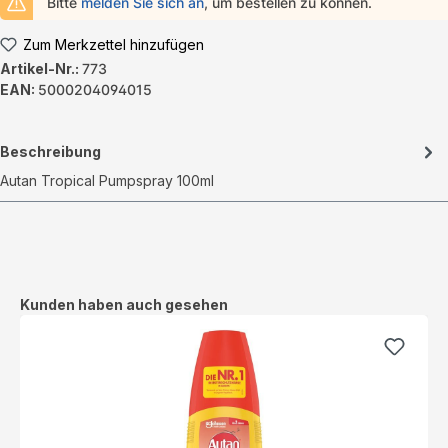
Bitte
melden Sie sich an
, um bestellen zu können.
Zum Merkzettel hinzufügen
Artikel-Nr.:
773
EAN:
5000204094015
Beschreibung
Autan Tropical Pumpspray 100ml
Produktgalerie überspringen
Kunden haben auch gesehen