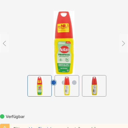
Bildergalerie überspringen
Verfügbar